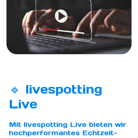
🔹 livespotting
Live
Mit livespotting Live bieten wir
hochperformantes Echtzeit-