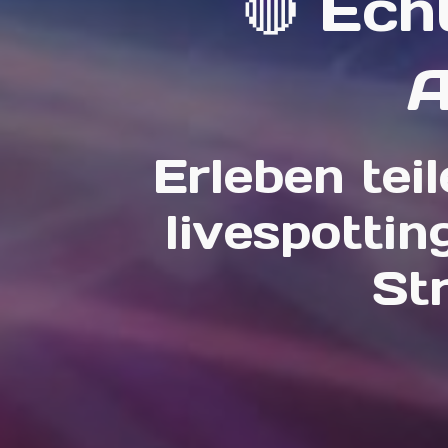
🔴 Ech
A
Erleben tei
livespotti
St