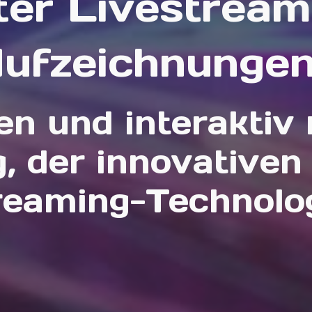
ter Livestream
ufzeichnunge
len und interaktiv 
ng, der innovative
reaming-Technolog