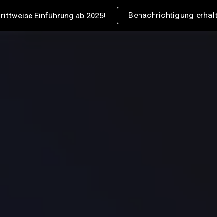
Benachrichtigung erhal
rittweise Einführung ab 2025!
ip to main content
Skip to navigat