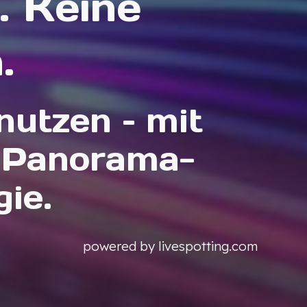
. Keine
n.
nutzen – mit
n Panorama-
ie.
powered by livespotting.com