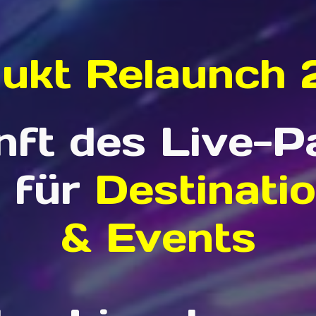
ukt Relaunch
nft des Live-
 für
Destinati
& Events